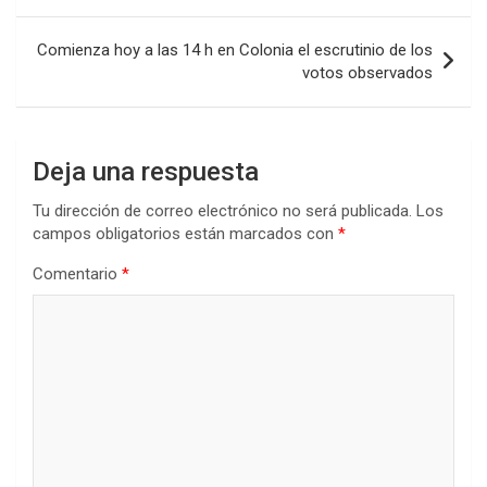
o
p
tir
entradas
k
p
Comienza hoy a las 14 h en Colonia el escrutinio de los
votos observados
Deja una respuesta
Tu dirección de correo electrónico no será publicada.
Los
campos obligatorios están marcados con
*
Comentario
*