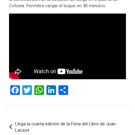
Colonia. Permitirá cargar el buque en 40 minutos.
F
T
W
Li
C
a
wi
h
n
o
ce
tt
at
ke
m
b
er
s
dI
p
Navegación
Llega la cuarta edición de la Feria del Libro de Juan
o
A
n
ar
de
Lacaze