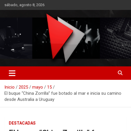
Saltar
sábado, agosto 8, 2026
al
contenido
RO CONTENIDOS
Inicio
2025
mayo
15
El buque “China Zorrilla” fue botado al mar e inicia su camino
desde Australia a Uruguay
DESTACADAS