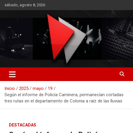
Saltar
sábado, agosto 8, 2026
al
contenido
RO CONTENIDOS
Inicio
2025
mayo
19
Según el informe de Policía Caminera, permanecían cortadas
tres rutas en el departamento de Colonia a raíz de las lluvias
DESTACADAS