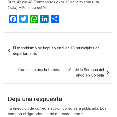
Ruta 42 km 48 (Pantanoso) y km 35 de la misma ruta
(Tala) – Polanco del Yí.
F
T
W
Li
C
a
wi
h
n
o
ce
tt
at
ke
m
b
er
s
dI
p
Navegación
El moreirismo se impuso en 9 de 13 municipios del
o
A
n
ar
de
departamento
o
p
tir
entradas
k
p
Comienza hoy la tercera edición de la Semana del
Tango en Colonia
Deja una respuesta
Tu dirección de correo electrónico no será publicada.
Los
campos obligatorios están marcados con
*