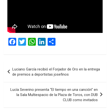
F
T
W
Li
C
a
wi
h
n
o
ce
tt
at
ke
m
b
er
s
dI
p
Navegación
Luciano García recibió el Forjador de Oro en la entrega
o
A
n
ar
de
de premios a deportistas josefinos
o
p
tir
entradas
k
p
Lucía Severino presenta “El tiempo en una canción” en
la Sala Multiespacio de la Plaza de Toros, con DUB
CLUB como invitados