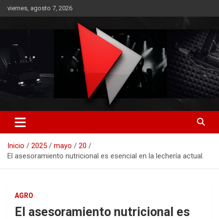
Saltar
viernes, agosto 7, 2026
al
contenido
RO CONTENIDOS
Inicio
2025
mayo
20
El asesoramiento nutricional es esencial en la lechería actual.
AGRO
El asesoramiento nutricional es