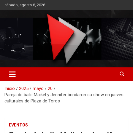
Saltar
sábado, agosto 8, 2026
al
contenido
RO CONTENIDOS
Inicio
2025
mayo
20
Pareja de baile Maikel y Jennifer brindaron su show en jueves
culturales de Plaza de Toros
EVENTOS