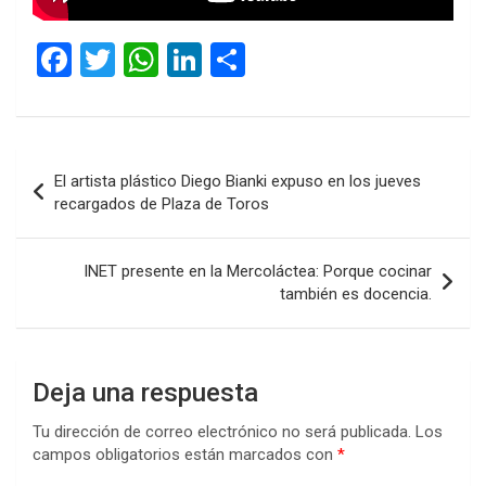
F
T
W
Li
C
a
wi
h
n
o
ce
tt
at
ke
m
b
er
s
dI
p
Navegación
El artista plástico Diego Bianki expuso en los jueves
o
A
n
ar
de
recargados de Plaza de Toros
o
p
tir
entradas
k
p
INET presente en la Mercoláctea: Porque cocinar
también es docencia.
Deja una respuesta
Tu dirección de correo electrónico no será publicada.
Los
campos obligatorios están marcados con
*