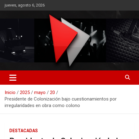
Saltar
jueves, agosto 6, 2026
al
contenido
RO CONTENIDOS
Inicio
2025
mayo
20
Presidente de Colonización bajo cuestionamientos por
irregularidades en obra como colono
DESTACADAS