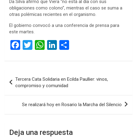
Da Silva afirmó que Viera “no está al día con sus
obligaciones como colono”, mientras el caso se suma a
otras polémicas recientes en el organismo.
El gobierno convocó a una conferencia de prensa para
este martes.
F
T
W
Li
C
a
wi
h
n
o
ce
tt
at
ke
m
b
er
s
dI
p
Navegación
Tercera Cata Solidaria en Ecilda Paullier: vinos,
o
A
n
ar
de
compromiso y comunidad
o
p
tir
entradas
k
p
Se realizará hoy en Rosario la Marcha del Silencio
Deja una respuesta