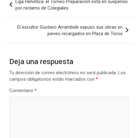
Liga Helvética: el Torneo Preparación está en suspenso
o
A
n
ar
de
por reclamo de Colegiales
o
p
tir
entradas
k
p
El escultor Gustavo Arrambide expuso sus obras en
jueves recargados en Plaza de Toros
Deja una respuesta
Tu dirección de correo electrónico no será publicada.
Los
campos obligatorios están marcados con
*
Comentario
*