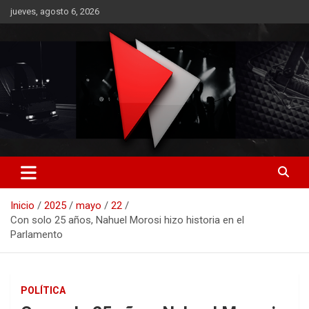
Saltar
jueves, agosto 6, 2026
al
contenido
RO CONTENIDOS
Inicio
2025
mayo
22
Con solo 25 años, Nahuel Morosi hizo historia en el
Parlamento
POLÍTICA