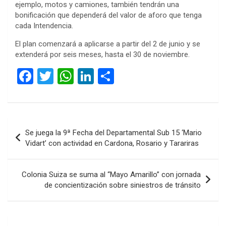
ejemplo, motos y camiones, también tendrán una
bonificación que dependerá del valor de aforo que tenga
cada Intendencia.
El plan comenzará a aplicarse a partir del 2 de junio y se
extenderá por seis meses, hasta el 30 de noviembre.
F
T
W
Li
C
a
wi
h
n
o
ce
tt
at
ke
m
b
er
s
dI
p
Navegación
Se juega la 9ª Fecha del Departamental Sub 15 ‘Mario
o
A
n
ar
de
Vidart’ con actividad en Cardona, Rosario y Tarariras
o
p
tir
entradas
k
p
Colonia Suiza se suma al “Mayo Amarillo” con jornada
de concientización sobre siniestros de tránsito