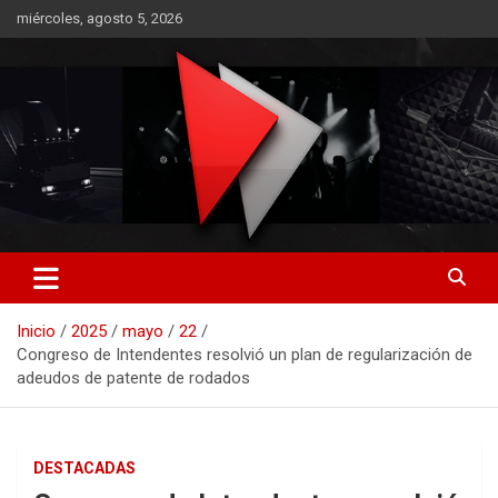
Saltar
miércoles, agosto 5, 2026
al
contenido
RO CONTENIDOS
Inicio
2025
mayo
22
Congreso de Intendentes resolvió un plan de regularización de
adeudos de patente de rodados
DESTACADAS