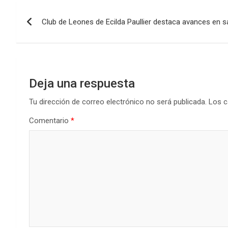
b
er
s
dI
p
Navegación
o
A
n
ar
Club de Leones de Ecilda Paullier destaca avances en sa
de
o
p
tir
k
p
entradas
Deja una respuesta
Tu dirección de correo electrónico no será publicada.
Los c
Comentario
*