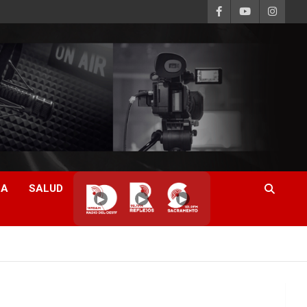
CA
SALUD
▶
▶
▶