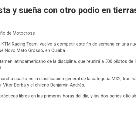
sta y sueña con otro podio en tierra
leño de Motocross
595 KTM Racing Team, vuelve a competir este fin de semana en una 
que Novo Mato Grosso, en Cuiabá.
tamen latinoamericano de la disciplina, que reunirá a 500 pilotos de
d.
archa cuarto en la clasificación general de la categoría MX2, tras h
or Vitor Borba y el chileno Benjamín Andrés.
rácticas libres en las primeras horas del día, y las dos series oficial