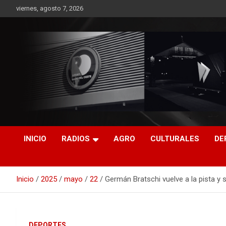
Saltar
viernes, agosto 7, 2026
al
contenido
RO CONTENIDOS
INICIO
RADIOS
AGRO
CULTURALES
DE
Inicio
2025
mayo
22
Germán Bratschi vuelve a la pista y 
DEPORTES