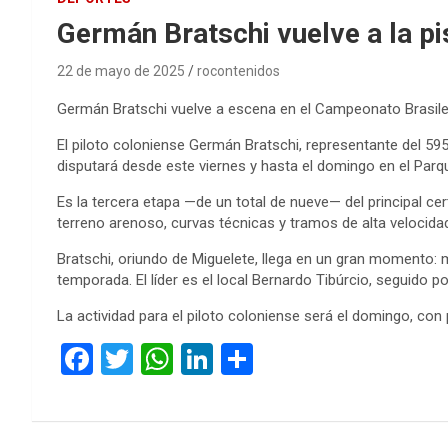
Germán Bratschi vuelve a la pi
22 de mayo de 2025
rocontenidos
Germán Bratschi vuelve a escena en el Campeonato Brasi
El piloto coloniense Germán Bratschi, representante del 
disputará desde este viernes y hasta el domingo en el Par
Es la tercera etapa —de un total de nueve— del principal cer
terreno arenoso, curvas técnicas y tramos de alta velocida
Bratschi, oriundo de Miguelete, llega en un gran momento: m
temporada. El líder es el local Bernardo Tibúrcio, seguido p
La actividad para el piloto coloniense será el domingo, con p
F
T
W
Li
C
a
wi
h
n
o
ce
tt
at
ke
m