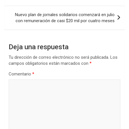
o
p
tir
entradas
k
p
Nuevo plan de jornales solidarios comenzará en julio
con remuneración de casi $20 mil por cuatro meses
Deja una respuesta
Tu dirección de correo electrónico no será publicada.
Los
campos obligatorios están marcados con
*
Comentario
*