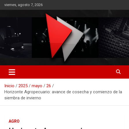
Saltar
viernes, agosto 7, 2026
al
contenido
RO CONTENIDOS
Inicio
2025
mayo
26
Horizonte Agropecuario: avance de cosecha y comienzo de la
siembra de invierno
AGRO