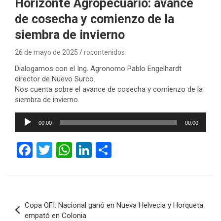
Horizonte Agropecuario: avance
de cosecha y comienzo de la
siembra de invierno
26 de mayo de 2025
rocontenidos
Dialogamos con el Ing. Agronomo Pablo Engelhardt
director de Nuevo Surco.
Nos cuenta sobre el avance de cosecha y comienzo de la
siembra de invierno.
Reproductor
00:00
00:00
de
audio
F
T
W
Li
C
a
wi
h
n
o
ce
tt
at
ke
m
b
er
s
dI
p
Navegación
Copa OFI: Nacional ganó en Nueva Helvecia y Horqueta
o
A
n
ar
de
empató en Colonia