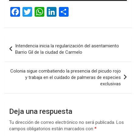
audio
F
T
W
Li
C
a
wi
h
n
o
ce
tt
at
ke
m
b
er
s
dI
p
Navegación
Intendencia inicia la regularización del asentamiento
o
A
n
ar
de
Barrio Gil de la ciudad de Carmelo
o
p
tir
entradas
k
p
Colonia sigue combatiendo la presencia del picudo rojo
y trabaja en el cuidado de palmeras de especies
exclusivas
Deja una respuesta
Tu dirección de correo electrónico no será publicada.
Los
campos obligatorios están marcados con
*