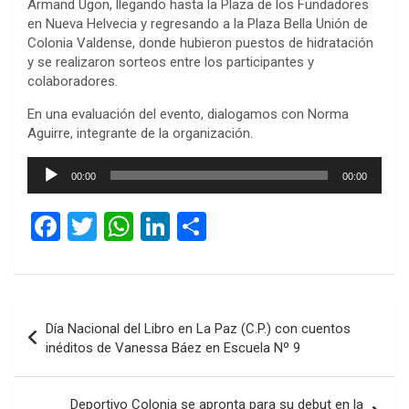
Armand Ugon, llegando hasta la Plaza de los Fundadores
en Nueva Helvecia y regresando a la Plaza Bella Unión de
Colonia Valdense, donde hubieron puestos de hidratación
y se realizaron sorteos entre los participantes y
colaboradores.
En una evaluación del evento, dialogamos con Norma
Aguirre, integrante de la organización.
Reproductor
00:00
00:00
de
audio
F
T
W
Li
C
a
wi
h
n
o
ce
tt
at
ke
m
b
er
s
dI
p
Navegación
Día Nacional del Libro en La Paz (C.P.) con cuentos
o
A
n
ar
de
inéditos de Vanessa Báez en Escuela Nº 9
o
p
tir
entradas
k
p
Deportivo Colonia se apronta para su debut en la