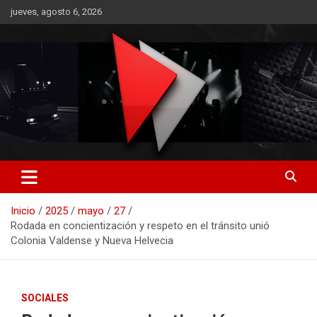
Saltar
jueves, agosto 6, 2026
al
contenido
RO CONTENIDOS
Inicio
2025
mayo
27
Rodada en concientización y respeto en el tránsito unió
Colonia Valdense y Nueva Helvecia
SOCIALES