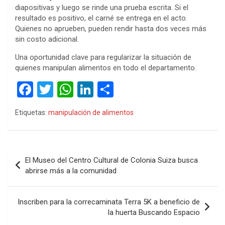
diapositivas y luego se rinde una prueba escrita. Si el
resultado es positivo, el carné se entrega en el acto.
Quienes no aprueben, pueden rendir hasta dos veces más
sin costo adicional.
Una oportunidad clave para regularizar la situación de
quienes manipulan alimentos en todo el departamento.
F
T
W
Li
C
a
wi
h
n
o
Etiquetas:
manipulación de alimentos
ce
tt
at
ke
m
b
er
s
dI
p
o
A
n
ar
Navegación
El Museo del Centro Cultural de Colonia Suiza busca
o
p
tir
de
abrirse más a la comunidad
k
p
entradas
Inscriben para la correcaminata Terra 5K a beneficio de
la huerta Buscando Espacio