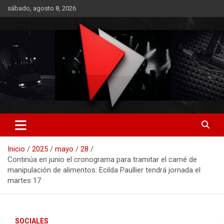
Saltar
sábado, agosto 8, 2026
al
contenido
RO CONTENIDOS
Inicio
2025
mayo
28
Continúa en junio el cronograma para tramitar el carné de
manipulación de alimentos: Ecilda Paullier tendrá jornada el
martes 17
SOCIALES