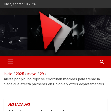
Saltar
lunes, agosto 10, 2026
al
contenido
RO CONTENIDOS
Inicio
2025
mayo
29
Alerta por picudo rojo: se coordinan medidas para frenar la
plaga que afecta palmeras en Colonia y otros departamentos
DESTACADAS