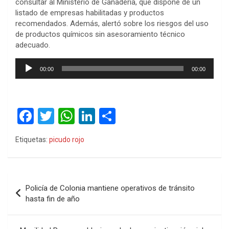
consultar al Ministerio de Ganadería, que dispone de un
listado de empresas habilitadas y productos
recomendados. Además, alertó sobre los riesgos del uso
de productos químicos sin asesoramiento técnico
adecuado.
Reproductor
00:00
00:00
de
audio
F
T
W
Li
C
a
wi
h
n
o
Etiquetas:
picudo rojo
ce
tt
at
ke
m
b
er
s
dI
p
o
A
n
ar
Navegación
Policía de Colonia mantiene operativos de tránsito
o
p
tir
de
hasta fin de año
k
p
entradas