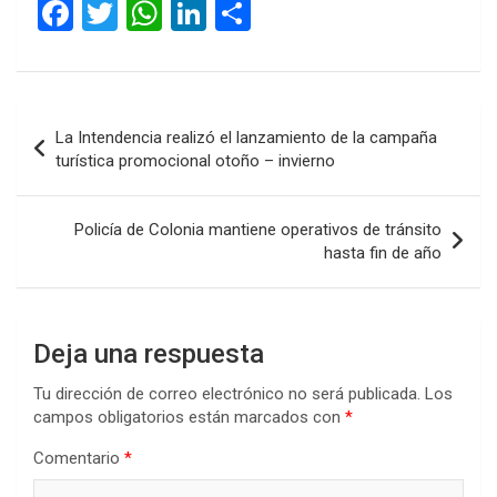
F
T
W
Li
C
a
wi
h
n
o
ce
tt
at
ke
m
b
er
s
dI
p
Navegación
La Intendencia realizó el lanzamiento de la campaña
o
A
n
ar
de
turística promocional otoño – invierno
o
p
tir
entradas
k
p
Policía de Colonia mantiene operativos de tránsito
hasta fin de año
Deja una respuesta
Tu dirección de correo electrónico no será publicada.
Los
campos obligatorios están marcados con
*
Comentario
*