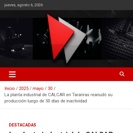
Saltar
jueves, agosto 6, 2026
al
contenido
RO CONTENIDOS
Inicio
2025
mayo
30
La planta industrial de CALCAR en Tarariras reanudó su
producción luego de 50 días de inactividad
DESTACADAS