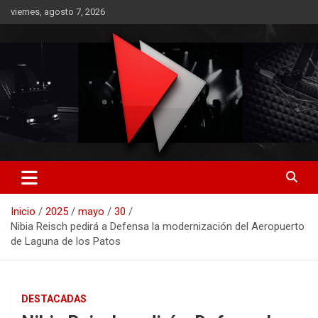
Saltar
viernes, agosto 7, 2026
al
contenido
RO CONTENIDOS
Inicio
2025
mayo
30
Nibia Reisch pedirá a Defensa la modernización del Aeropuerto
de Laguna de los Patos
DESTACADAS