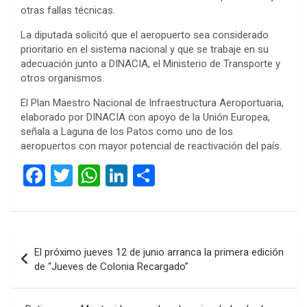
otras fallas técnicas.
La diputada solicitó que el aeropuerto sea considerado
prioritario en el sistema nacional y que se trabaje en su
adecuación junto a DINACIA, el Ministerio de Transporte y
otros organismos.
El Plan Maestro Nacional de Infraestructura Aeroportuaria,
elaborado por DINACIA con apoyo de la Unión Europea,
señala a Laguna de los Patos como uno de los
aeropuertos con mayor potencial de reactivación del país.
F
T
W
Li
C
a
wi
h
n
o
ce
tt
at
ke
m
b
er
s
dI
p
Navegación
El próximo jueves 12 de junio arranca la primera edición
o
A
n
ar
de
de “Jueves de Colonia Recargado”
o
p
tir
entradas
k
p