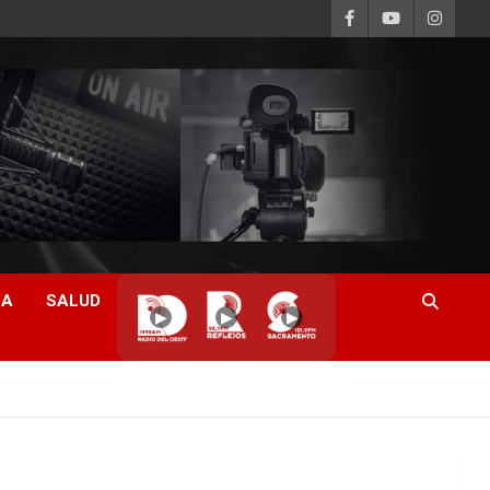
CA
SALUD
▶
▶
▶