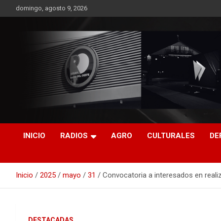
Saltar
domingo, agosto 9, 2026
al
contenido
RO CONTENIDOS
INICIO
RADIOS
AGRO
CULTURALES
DE
Inicio
2025
mayo
31
Convocatoria a interesados en reali
DESTACADAS