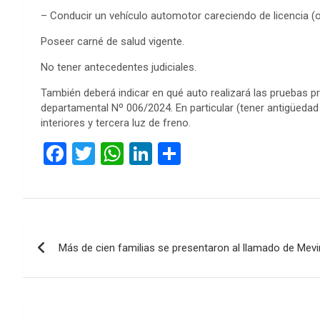
– Conducir un vehículo automotor careciendo de licencia (o d
Poseer carné de salud vigente.
No tener antecedentes judiciales.
También deberá indicar en qué auto realizará las pruebas prá
departamental Nº 006/2024. En particular (tener antigüeda
interiores y tercera luz de freno.
F
T
W
Li
C
a
wi
h
n
o
ce
tt
at
ke
m
b
er
s
dI
p
Navegación
o
A
n
ar
Más de cien familias se presentaron al llamado de Mevir
de
o
p
tir
k
p
entradas