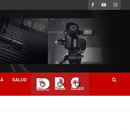
CA
SALUD
▶
▶
▶