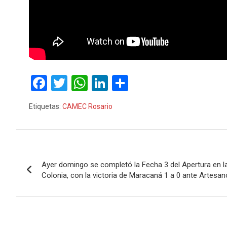
F
T
W
Li
C
a
wi
h
n
o
Etiquetas:
CAMEC Rosario
ce
tt
at
ke
m
b
er
s
dI
p
o
A
n
ar
Navegación
o
p
tir
Ayer domingo se completó la Fecha 3 del Apertura en la 
de
Colonia, con la victoria de Maracaná 1 a 0 ante Artesa
k
p
entradas