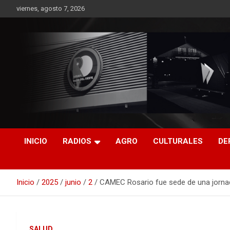
Saltar
viernes, agosto 7, 2026
al
contenido
RO CONTENIDOS
INICIO
RADIOS
AGRO
CULTURALES
DE
Inicio
2025
junio
2
CAMEC Rosario fue sede de una jornad
SALUD