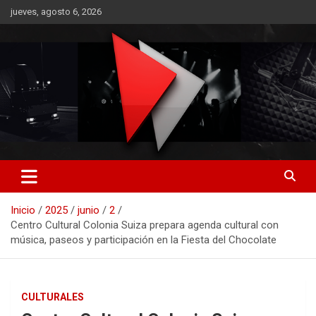
Saltar
jueves, agosto 6, 2026
al
contenido
RO CONTENIDOS
Inicio
2025
junio
2
Centro Cultural Colonia Suiza prepara agenda cultural con
música, paseos y participación en la Fiesta del Chocolate
CULTURALES