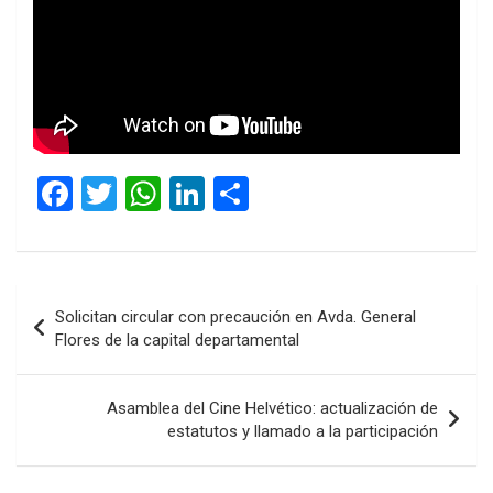
F
T
W
Li
C
a
wi
h
n
o
ce
tt
at
ke
m
b
er
s
dI
p
Navegación
Solicitan circular con precaución en Avda. General
o
A
n
ar
de
Flores de la capital departamental
o
p
tir
entradas
k
p
Asamblea del Cine Helvético: actualización de
estatutos y llamado a la participación