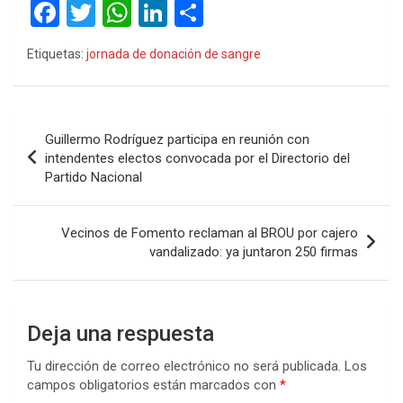
F
T
W
Li
C
a
wi
h
n
o
Etiquetas:
jornada de donación de sangre
ce
tt
at
ke
m
b
er
s
dI
p
o
A
n
ar
Navegación
Guillermo Rodríguez participa en reunión con
o
p
tir
de
intendentes electos convocada por el Directorio del
k
p
Partido Nacional
entradas
Vecinos de Fomento reclaman al BROU por cajero
vandalizado: ya juntaron 250 firmas
Deja una respuesta
Tu dirección de correo electrónico no será publicada.
Los
campos obligatorios están marcados con
*