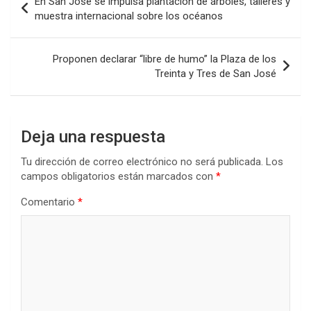
En San José se impulsa plantación de árboles, talleres y
o
A
n
ar
de
muestra internacional sobre los océanos
o
p
tir
entradas
k
p
Proponen declarar “libre de humo” la Plaza de los
Treinta y Tres de San José
Deja una respuesta
Tu dirección de correo electrónico no será publicada.
Los
campos obligatorios están marcados con
*
Comentario
*