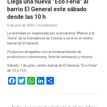
Llega una nueva “Eco Feria” al
barrio El General este sábado
desde las 10 h
5 de junio de 2025
rocontenidos
La actividad es organizada por el programa “Manos a la
Tierra” de la Intendencia de Colonia y será en el centro
barrial de El General.
Productos amigables con el medioambiente de
productores colonienses, feria de artesanos y música.
Sábado 7 de junio, centro barrial de El General, “Eco Feria”
de 10 a 15 h.
F
T
W
Li
C
a
wi
h
n
o
ce
tt
at
ke
m
b
er
s
dI
p
Navegación