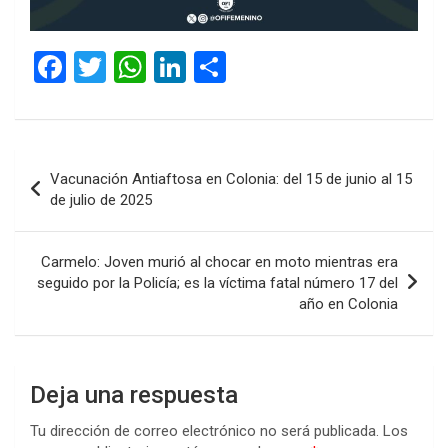
F
T
W
Li
C
a
wi
h
n
o
ce
tt
at
ke
m
b
er
s
dI
p
Navegación
Vacunación Antiaftosa en Colonia: del 15 de junio al 15
o
A
n
ar
de
de julio de 2025
o
p
tir
entradas
k
p
Carmelo: Joven murió al chocar en moto mientras era
seguido por la Policía; es la víctima fatal número 17 del
año en Colonia
Deja una respuesta
Tu dirección de correo electrónico no será publicada.
Los