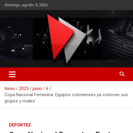
Saltar
domingo, agosto 9, 2026
al
contenido
RO CONTENIDOS
Inicio
2025
junio
6
Copa Nacional Femenina: Equipos colonienses ya conocen sus
grupos y rivales
DEPORTES