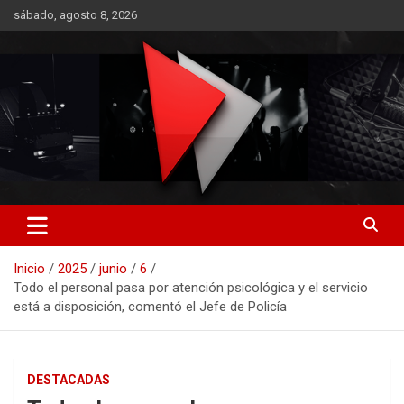
Saltar
sábado, agosto 8, 2026
al
contenido
RO CONTENIDOS
Inicio
2025
junio
6
Todo el personal pasa por atención psicológica y el servicio
está a disposición, comentó el Jefe de Policía
DESTACADAS