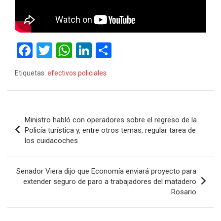
F
T
W
Li
C
a
wi
h
n
o
Etiquetas:
efectivos policiales
ce
tt
at
ke
m
b
er
s
dI
p
o
A
n
ar
Navegación
Ministro habló con operadores sobre el regreso de la
o
p
tir
de
Policía turística y, entre otros temas, regular tarea de
k
p
los cuidacoches
entradas
Senador Viera dijo que Economía enviará proyecto para
extender seguro de paro a trabajadores del matadero
Rosario