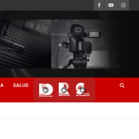
CA
SALUD
▶
▶
▶