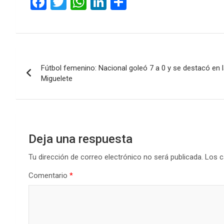
F
T
W
Li
C
a
wi
h
n
o
ce
tt
at
ke
m
b
er
s
dI
p
Navegación
o
A
n
ar
Fútbol femenino: Nacional goleó 7 a 0 y se destacó en l
de
o
p
tir
Miguelete
k
p
entradas
Deja una respuesta
Tu dirección de correo electrónico no será publicada.
Los c
Comentario
*