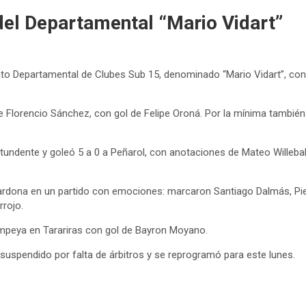
del Departamental “Mario Vidart”
 Departamental de Clubes Sub 15, denominado “Mario Vidart”, con la
 Florencio Sánchez, con gol de Felipe Oroná. Por la mínima también 
undente y goleó 5 a 0 a Peñarol, con anotaciones de Mateo Willebal
ardona en un partido con emociones: marcaron Santiago Dalmás, Pier
rrojo.
ompeya en Tarariras con gol de Bayron Moyano.
 suspendido por falta de árbitros y se reprogramó para este lunes.