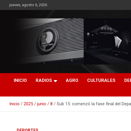
Saltar
jueves, agosto 6, 2026
al
contenido
RO CONTENIDOS
INICIO
RADIOS
AGRO
CULTURALES
DE
Inicio
2025
junio
8
Sub 15: comenzó la fase final del Depa
DEPORTES