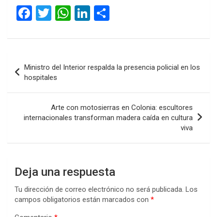
F
T
W
Li
C
a
wi
h
n
o
ce
tt
at
ke
m
b
er
s
dI
p
Navegación
Ministro del Interior respalda la presencia policial en los
o
A
n
ar
de
hospitales
o
p
tir
entradas
k
p
Arte con motosierras en Colonia: escultores
internacionales transforman madera caída en cultura
viva
Deja una respuesta
Tu dirección de correo electrónico no será publicada.
Los
campos obligatorios están marcados con
*