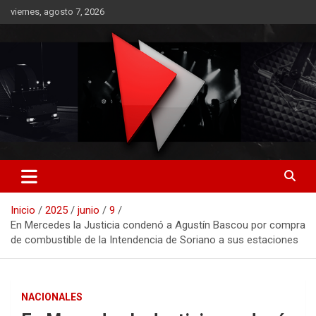
Saltar
viernes, agosto 7, 2026
al
contenido
RO CONTENIDOS
Inicio
2025
junio
9
En Mercedes la Justicia condenó a Agustín Bascou por compra
de combustible de la Intendencia de Soriano a sus estaciones
NACIONALES