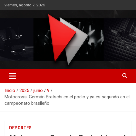
Saltar
viernes, agosto 7, 2026
al
contenido
RO CONTENIDOS
Inicio
2025
junio
9
Motocross: Germán Bratschi en el podio y ya es segundo en el
campeonato brasileño
DEPORTES