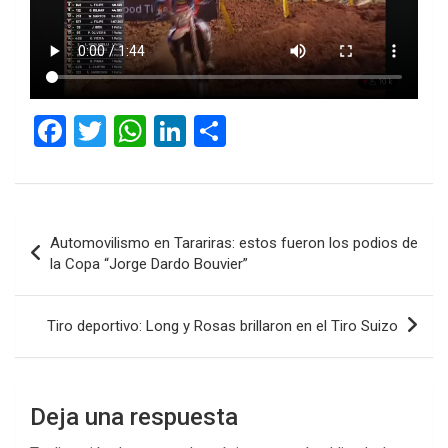
F
T
W
Li
C
a
wi
h
n
o
ce
tt
at
ke
m
b
er
s
dI
p
Navegación
Automovilismo en Tarariras: estos fueron los podios de
o
A
n
ar
de
la Copa “Jorge Dardo Bouvier”
o
p
tir
entradas
k
p
Tiro deportivo: Long y Rosas brillaron en el Tiro Suizo
Deja una respuesta