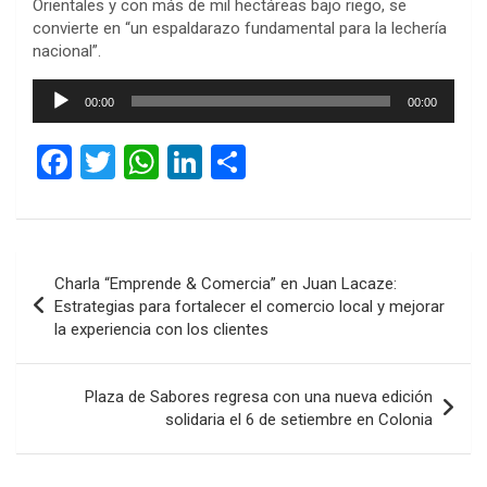
Orientales y con más de mil hectáreas bajo riego, se
convierte en “un espaldarazo fundamental para la lechería
nacional”.
Reproductor
00:00
00:00
de
audio
F
T
W
Li
C
a
wi
h
n
o
ce
tt
at
ke
m
b
er
s
dI
p
Navegación
Charla “Emprende & Comercia” en Juan Lacaze:
o
A
n
ar
de
Estrategias para fortalecer el comercio local y mejorar
o
p
tir
la experiencia con los clientes
entradas
k
p
Plaza de Sabores regresa con una nueva edición
solidaria el 6 de setiembre en Colonia