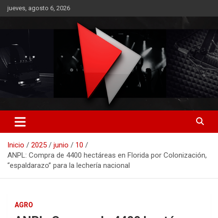
Saltar
jueves, agosto 6, 2026
al
contenido
RO CONTENIDOS
Inicio
2025
junio
10
ANPL: Compra de 4400 hectáreas en Florida por Colonización,
“espaldarazo” para la lechería nacional
AGRO