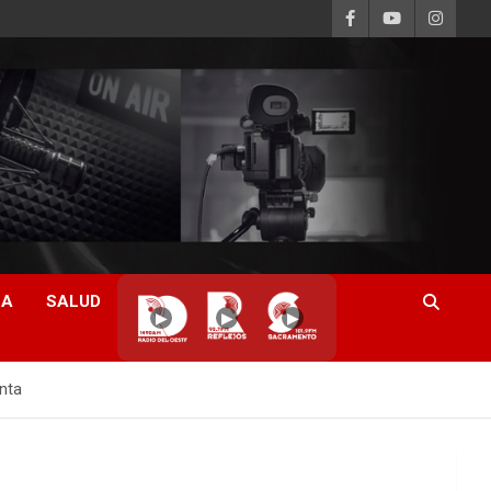
CA
SALUD
▶
▶
▶
anta