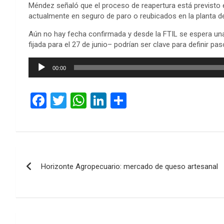
Méndez señaló que el proceso de reapertura está previsto e
actualmente en seguro de paro o reubicados en la planta d
Aún no hay fecha confirmada y desde la FTIL se espera una s
fijada para el 27 de junio– podrían ser clave para definir pa
Reproductor
00:00
de
audio
F
T
W
Li
C
a
wi
h
n
o
ce
tt
at
ke
m
b
er
s
dI
p
Navegación
o
A
n
ar
Horizonte Agropecuario: mercado de queso artesanal
de
o
p
tir
k
p
entradas