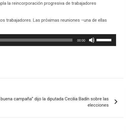
para
pla la reincorporación progresiva de trabajadores
aumentar
o
 los trabajadores. Las próximas reuniones –una de ellas
disminuir
el
volumen.
Utiliza
00:00
las
teclas
de
flecha
arriba/abajo
para
aumentar
o
disminuir
buena campaña” dijo la diputada Cecilia Badín sobre las
el
elecciones
volumen.