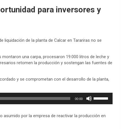
portunidad para inversores y
e liquidación de la planta de Calcar en Tarariras no se
s montaron una carpa, procesaron 19.000 litros de leche y
presarios retomen la producción y sostengan las fuentes de
o acordado y se comprometan con el desarrollo de la planta,
Utiliza
00:00
las
teclas
de
iso asumido por la empresa de reactivar la producción en
flecha
arriba/abajo