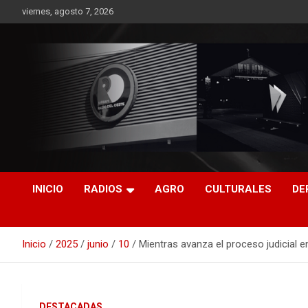
Saltar
viernes, agosto 7, 2026
al
contenido
RO CONTENIDOS
INICIO
RADIOS
AGRO
CULTURALES
DE
Inicio
2025
junio
10
Mientras avanza el proceso judicial e
DESTACADAS