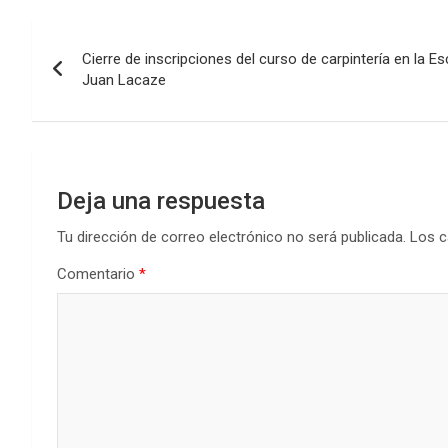
b
er
s
dI
p
Navegación
o
A
n
ar
Cierre de inscripciones del curso de carpintería en la Es
de
o
p
tir
Juan Lacaze
k
p
entradas
Deja una respuesta
Tu dirección de correo electrónico no será publicada.
Los c
Comentario
*