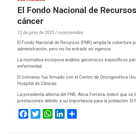
El Fondo Nacional de Recursos
cáncer
12 de junio de 2025
rocontenidos
El Fondo Nacional de Recursos (FNR) amplía la cobertura pa
administración, pero no ha entrado en vigencia.
La normativa incorpora análisis genómicos específicos para
enfermedad.
El convenio fue firmado con el Centro de Oncogenética Urug
Hospital de Clínicas.
La presidenta alterna del FNR, Alicia Ferreira, indicó que s
prestaciones debido a su importancia para la población. El F
F
T
W
Li
C
a
wi
h
n
o
ce
tt
at
ke
m