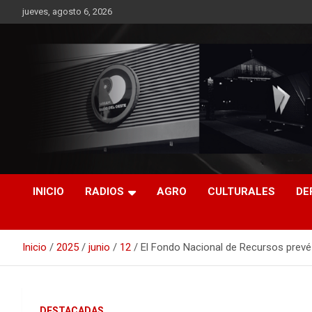
Saltar
jueves, agosto 6, 2026
al
contenido
RO CONTENIDOS
INICIO
RADIOS
AGRO
CULTURALES
DE
Inicio
2025
junio
12
El Fondo Nacional de Recursos prevé
DESTACADAS