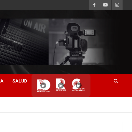
CA
SALUD
▶
▶
▶