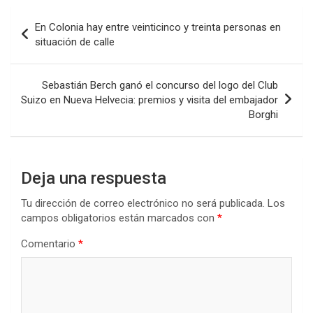
b
er
s
dI
p
Navegación
En Colonia hay entre veinticinco y treinta personas en
o
A
n
ar
de
situación de calle
o
p
tir
entradas
k
p
Sebastián Berch ganó el concurso del logo del Club
Suizo en Nueva Helvecia: premios y visita del embajador
Borghi
Deja una respuesta
Tu dirección de correo electrónico no será publicada.
Los
campos obligatorios están marcados con
*
Comentario
*