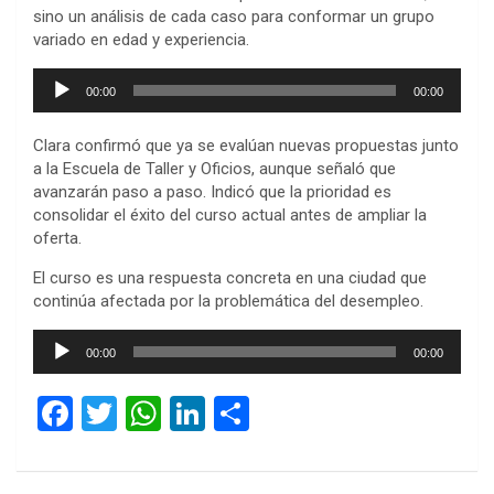
sino un análisis de cada caso para conformar un grupo
variado en edad y experiencia.
Reproductor
00:00
00:00
de
audio
Clara confirmó que ya se evalúan nuevas propuestas junto
a la Escuela de Taller y Oficios, aunque señaló que
avanzarán paso a paso. Indicó que la prioridad es
consolidar el éxito del curso actual antes de ampliar la
oferta.
El curso es una respuesta concreta en una ciudad que
continúa afectada por la problemática del desempleo.
Reproductor
00:00
00:00
de
audio
F
T
W
Li
C
a
wi
h
n
o
ce
tt
at
ke
m