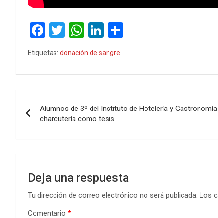
F
T
W
Li
C
a
wi
h
n
o
Etiquetas:
donación de sangre
ce
tt
at
ke
m
b
er
s
dI
p
o
A
n
ar
Navegación
o
p
tir
Alumnos de 3º del Instituto de Hotelería y Gastronomí
de
charcutería como tesis
k
p
entradas
Deja una respuesta
Tu dirección de correo electrónico no será publicada.
Los c
Comentario
*