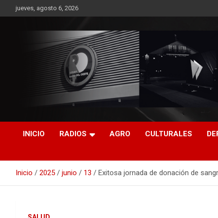
Saltar
jueves, agosto 6, 2026
al
contenido
RO CONTENIDOS
INICIO
RADIOS
AGRO
CULTURALES
DE
Inicio
2025
junio
13
Exitosa jornada de donación de sangr
SALUD