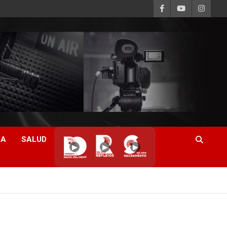
CA
SALUD
▶
▶
▶