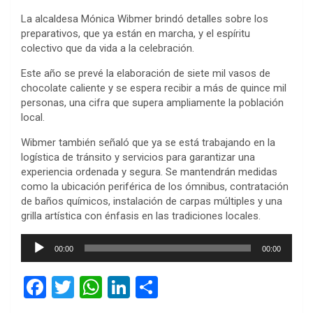
La alcaldesa Mónica Wibmer brindó detalles sobre los
preparativos, que ya están en marcha, y el espíritu
colectivo que da vida a la celebración.
Este año se prevé la elaboración de siete mil vasos de
chocolate caliente y se espera recibir a más de quince mil
personas, una cifra que supera ampliamente la población
local.
Wibmer también señaló que ya se está trabajando en la
logística de tránsito y servicios para garantizar una
experiencia ordenada y segura. Se mantendrán medidas
como la ubicación periférica de los ómnibus, contratación
de baños químicos, instalación de carpas múltiples y una
grilla artística con énfasis en las tradiciones locales.
Reproductor
00:00
00:00
de
audio
F
T
W
Li
C
a
wi
h
n
o