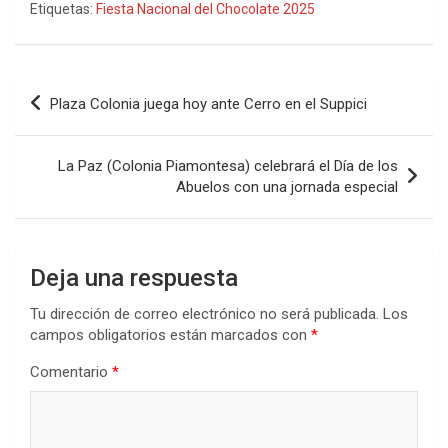
Etiquetas:
Fiesta Nacional del Chocolate 2025
ce
tt
at
ke
m
b
er
s
dI
p
o
A
n
ar
Navegación
Plaza Colonia juega hoy ante Cerro en el Suppici
o
p
tir
de
k
p
entradas
La Paz (Colonia Piamontesa) celebrará el Día de los
Abuelos con una jornada especial
Deja una respuesta
Tu dirección de correo electrónico no será publicada.
Los
campos obligatorios están marcados con
*
Comentario
*