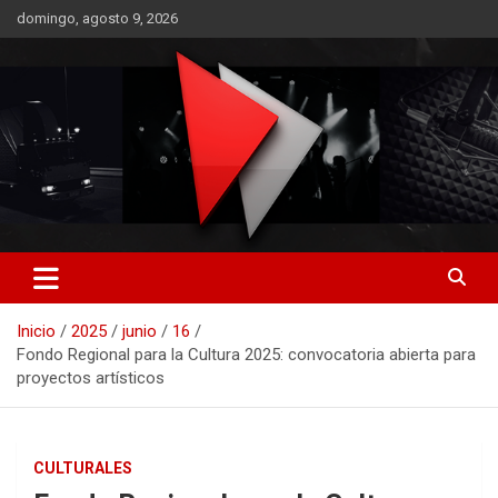
Saltar
domingo, agosto 9, 2026
al
contenido
RO CONTENIDOS
Inicio
2025
junio
16
Fondo Regional para la Cultura 2025: convocatoria abierta para
proyectos artísticos
CULTURALES