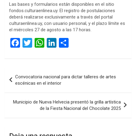
Las bases y formularios están disponibles en el sitio
fondos.culturaenlinea.uy. El registro de postulaciones
deberá realizarse exclusivamente a través del portal
culturaenlinea.uy, con usuario personal, y el plazo límite es
el miércoles 27 de agosto a las 17 horas.
F
T
W
Li
C
a
wi
h
n
o
ce
tt
at
ke
m
b
er
s
dI
p
Navegación
Convocatoria nacional para dictar talleres de artes
o
A
n
ar
de
escénicas en el interior
o
p
tir
entradas
k
p
Municipio de Nueva Helvecia presentó la grilla artística
de la Fiesta Nacional del Chocolate 2025
Deja una respuesta