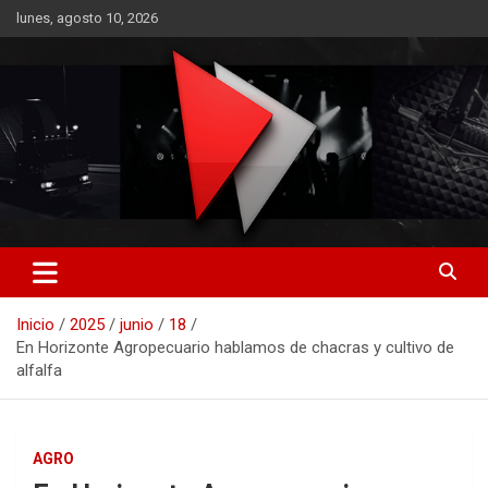
Saltar
lunes, agosto 10, 2026
al
contenido
RO CONTENIDOS
Inicio
2025
junio
18
En Horizonte Agropecuario hablamos de chacras y cultivo de
alfalfa
AGRO