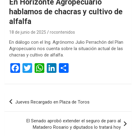
En Horizonte Agropecuario
hablamos de chacras y cultivo de
alfalfa
18 de junio de 2025
rocontenidos
En diálogo con el Ing. Agrónomo Julio Perrachón del Plan
Agropecuario nos cuenta sobre la situación actual de las
chacras y cultivo de alfalfa.
F
T
W
Li
C
a
wi
h
n
o
ce
tt
at
ke
m
b
er
s
dI
p
Navegación
Jueves Recargado en Plaza de Toros
o
A
n
ar
de
o
p
tir
entradas
El Senado aprobó extender el seguro de paro al
k
p
Matadero Rosario y diputados lo tratará hoy