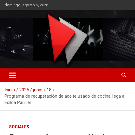
Saltar
domingo, agosto 9, 2026
al
contenido
RO CONTENIDOS
Inicio
2025
junio
18
Programa de recuperación de aceite usado de cocina llega a
Ecilda Paullier
SOCIALES