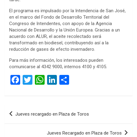
El programa es impulsado por la Intendencia de San José,
en el marco del Fondo de Desarrollo Territorial del
Congreso de Intendentes, con apoyo de la Agencia
Nacional de Desarrollo y la Unión Europea. Gracias a un
acuerdo con ALUR, el aceite recolectado será
transformado en biodiesel, contribuyendo así a la
reducción de gases de efecto invernadero.
Para más información, los interesados pueden
comunicarse al 4342 9000, internos 4100 y 4105.
F
T
W
Li
C
a
wi
h
n
o
ce
tt
at
ke
m
b
er
s
dI
p
Navegación
Jueves recargado en Plaza de Toros
o
A
n
ar
de
o
p
tir
entradas
Jueves Recargado en Plaza de Toros