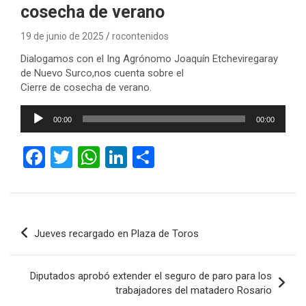
cosecha de verano
19 de junio de 2025
rocontenidos
Dialogamos con el Ing Agrónomo Joaquín Etcheviregaray
de Nuevo Surco,nos cuenta sobre el
Cierre de cosecha de verano.
Reproductor
00:00
00:00
de
audio
F
T
W
Li
C
a
wi
h
n
o
ce
tt
at
ke
m
b
er
s
dI
p
Navegación
Jueves recargado en Plaza de Toros
o
A
n
ar
de
o
p
tir
entradas
Diputados aprobó extender el seguro de paro para los
k
p
trabajadores del matadero Rosario