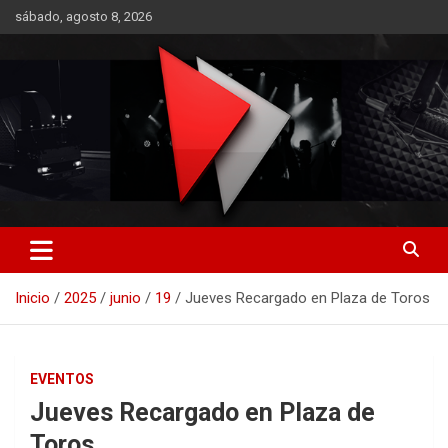
Saltar
sábado, agosto 8, 2026
al
contenido
RO CONTENIDOS
Inicio
2025
junio
19
Jueves Recargado en Plaza de Toros
EVENTOS
Jueves Recargado en Plaza de
Toros