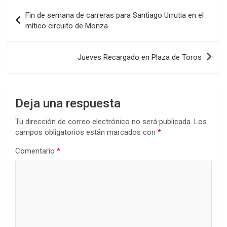
b
er
s
dI
p
Navegación
Fin de semana de carreras para Santiago Urrutia en el
o
A
n
ar
de
mítico circuito de Monza
o
p
tir
entradas
k
p
Jueves Recargado en Plaza de Toros
Deja una respuesta
Tu dirección de correo electrónico no será publicada.
Los
campos obligatorios están marcados con
*
Comentario
*