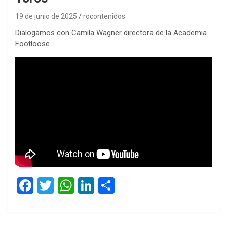
19 de junio de 2025
rocontenidos
Dialogamos con Camila Wagner directora de la Academia
Footloose.
F
T
W
Li
C
a
wi
h
n
o
ce
tt
at
ke
m