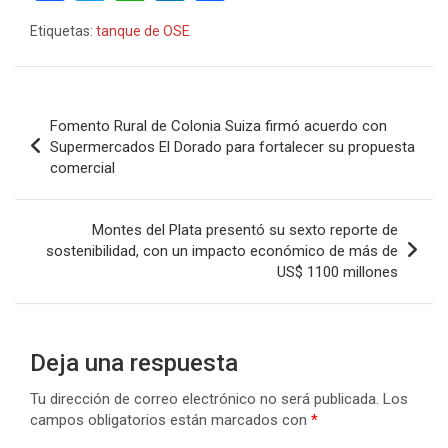
a
wi
h
n
o
Etiquetas:
tanque de OSE
ce
tt
at
ke
m
b
er
s
dI
p
o
A
n
ar
Navegación
Fomento Rural de Colonia Suiza firmó acuerdo con
o
p
tir
de
Supermercados El Dorado para fortalecer su propuesta
k
p
comercial
entradas
Montes del Plata presentó su sexto reporte de
sostenibilidad, con un impacto económico de más de
US$ 1100 millones
Deja una respuesta
Tu dirección de correo electrónico no será publicada.
Los
campos obligatorios están marcados con
*