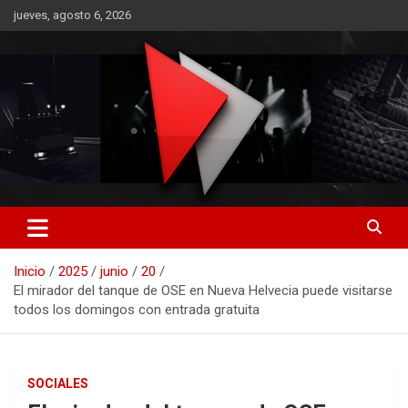
Saltar
jueves, agosto 6, 2026
al
contenido
RO CONTENIDOS
Inicio
2025
junio
20
El mirador del tanque de OSE en Nueva Helvecia puede visitarse
todos los domingos con entrada gratuita
SOCIALES