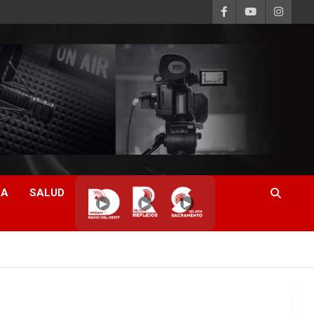
CA
SALUD
▶
▶
▶