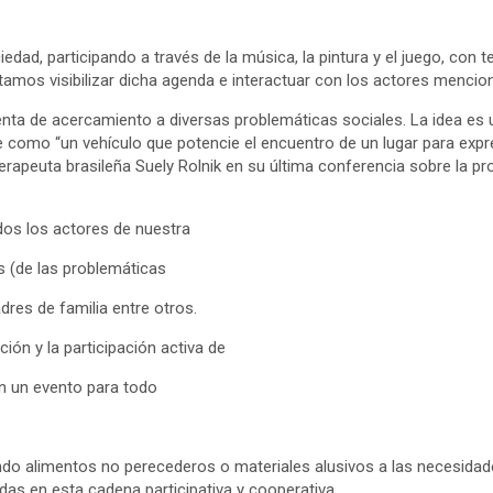
iedad, participando a través de la música, la pintura y el juego, con
tentamos visibilizar dicha agenda e interactuar con los actores menci
ta de acercamiento a diversas problemáticas sociales. La idea es u
arte como “un vehículo que potencie el encuentro de un lugar para e
terapeuta brasileña Suely Rolnik en su última conferencia sobre la pr
odos los actores de nuestra
os (de las problemáticas
dres de familia entre otros.
ión y la participación activa de
en un evento para todo
ndo alimentos no perecederos o materiales alusivos a las necesidade
as en esta cadena participativa y cooperativa.