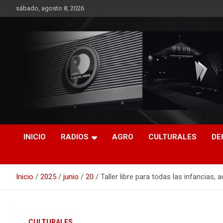
Saltar
sábado, agosto 8, 2026
al
contenido
RO CONTENIDOS
INICIO
RADIOS
AGRO
CULTURALES
DE
Inicio
2025
junio
20
Taller libre para todas las infancias, 
CULTURALES