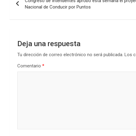
Congreso de Intendentes aprobó esta semana el proye
de
o
p
tir
Nacional de Conducir por Puntos
k
p
entradas
Deja una respuesta
Tu dirección de correo electrónico no será publicada.
Los c
Comentario
*