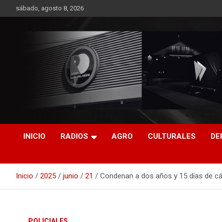
Saltar
sábado, agosto 8, 2026
al
contenido
RO CONTENIDOS
INICIO
RADIOS
AGRO
CULTURALES
DE
Inicio
2025
junio
21
Condenan a dos años y 15 días de cár
POLICIALES