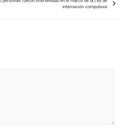
 personas fueron intervenidas en el marco de la Ley de
internación compulsiva