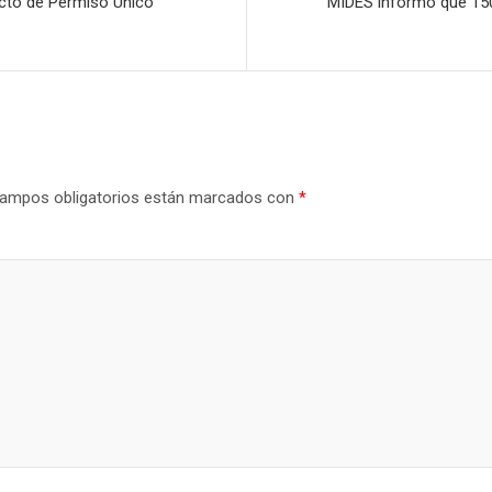
cto de Permiso Único
MIDES informó que 150
ampos obligatorios están marcados con
*