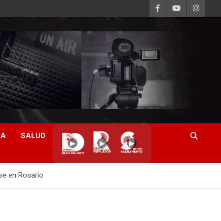
CA
SALUD
▶
▶
▶
se en Rosario