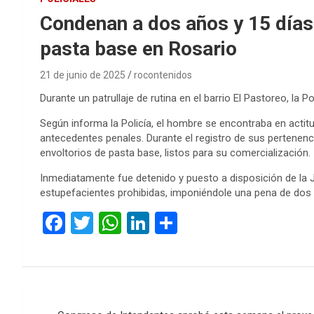
Condenan a dos años y 15 días 
pasta base en Rosario
21 de junio de 2025
rocontenidos
Durante un patrullaje de rutina en el barrio El Pastoreo, l
Según informa la Policía, el hombre se encontraba en actit
antecedentes penales. Durante el registro de sus pertenenc
envoltorios de pasta base, listos para su comercialización.
Inmediatamente fue detenido y puesto a disposición de la 
estupefacientes prohibidas, imponiéndole una pena de dos a
F
T
W
Li
C
a
wi
h
n
o
ce
tt
at
ke
m
b
er
s
dI
p
Navegación
o
A
n
ar