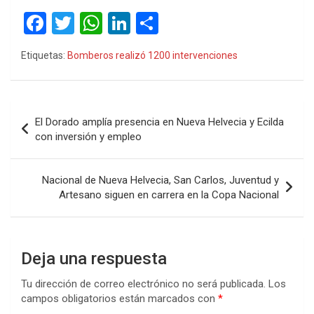
audio
F
T
W
Li
C
a
wi
h
n
o
Etiquetas:
Bomberos realizó 1200 intervenciones
ce
tt
at
ke
m
b
er
s
dI
p
o
A
n
ar
Navegación
El Dorado amplía presencia en Nueva Helvecia y Ecilda
o
p
tir
de
con inversión y empleo
k
p
entradas
Nacional de Nueva Helvecia, San Carlos, Juventud y
Artesano siguen en carrera en la Copa Nacional
Deja una respuesta
Tu dirección de correo electrónico no será publicada.
Los
campos obligatorios están marcados con
*