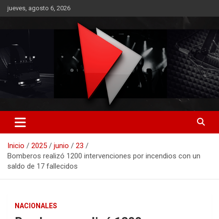
Saltar
jueves, agosto 6, 2026
al
contenido
RO CONTENIDOS
Inicio
2025
junio
23
Bomberos realizó 1200 intervenciones por incendios con un
saldo de 17 fallecidos
NACIONALES