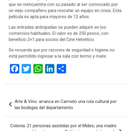
que se reencuentra con su pasado al ser convocado por
un viejo compañero para rescatar un equipo en crisis. Esta
película es apta para mayores de 12 años.
Las entradas anticipadas se pueden adquirir en los
comercios habituales. El valor es de 250 pesos, con
beneficio 2×1 para socios del Cine Helvético.
Se recuerda que por razones de seguridad e higiene no
está permitido ingresar a la sala con termo y mate.
F
T
W
Li
C
a
wi
h
n
o
ce
tt
at
ke
m
b
er
s
dI
p
Navegación
Arte & Vino: arranca en Carmelo una ruta cultural por
o
A
n
ar
de
las bodegas del departamento
o
p
tir
entradas
k
p
Colonia: 21 personas asistidas por el Mides; una madre