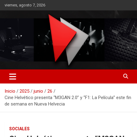
Saltar
viernes, agosto 7, 2026
al
contenido
RO CONTENIDOS
Inicio
2025
junio
26
Cine Helvético presenta “M3GAN 2.0” y “F1: La Película” este fin
de semana en Nueva Helvecia
SOCIALES