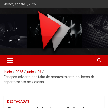
Saltar
viernes, agosto 7, 2026
al
contenido
RO CONTENIDOS
Inicio
2025
junio
26
Fenapes advierte por falta de mantenimiento en liceos del
departamento de Colonia
DESTACADAS