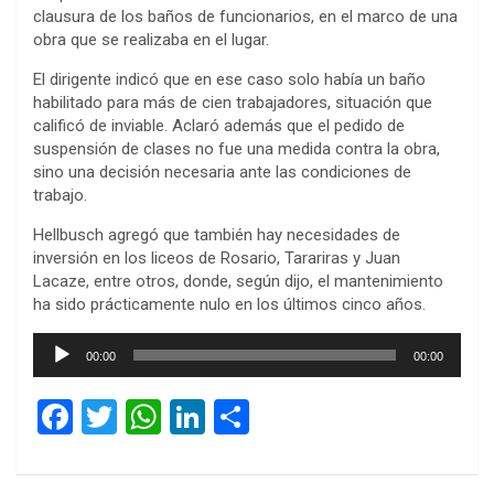
clausura de los baños de funcionarios, en el marco de una
obra que se realizaba en el lugar.
El dirigente indicó que en ese caso solo había un baño
habilitado para más de cien trabajadores, situación que
calificó de inviable. Aclaró además que el pedido de
suspensión de clases no fue una medida contra la obra,
sino una decisión necesaria ante las condiciones de
trabajo.
Hellbusch agregó que también hay necesidades de
inversión en los liceos de Rosario, Tarariras y Juan
Lacaze, entre otros, donde, según dijo, el mantenimiento
ha sido prácticamente nulo en los últimos cinco años.
Reproductor
00:00
00:00
de
audio
F
T
W
Li
C
a
wi
h
n
o
ce
tt
at
ke
m