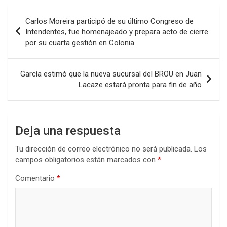
b
er
s
dI
p
Navegación
Carlos Moreira participó de su último Congreso de
o
A
n
ar
de
Intendentes, fue homenajeado y prepara acto de cierre
o
p
tir
por su cuarta gestión en Colonia
entradas
k
p
García estimó que la nueva sucursal del BROU en Juan
Lacaze estará pronta para fin de año
Deja una respuesta
Tu dirección de correo electrónico no será publicada.
Los
campos obligatorios están marcados con
*
Comentario
*