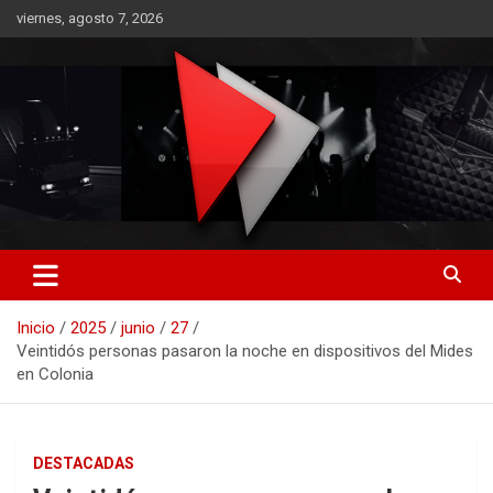
Saltar
viernes, agosto 7, 2026
al
contenido
RO CONTENIDOS
Inicio
2025
junio
27
Veintidós personas pasaron la noche en dispositivos del Mides
en Colonia
DESTACADAS