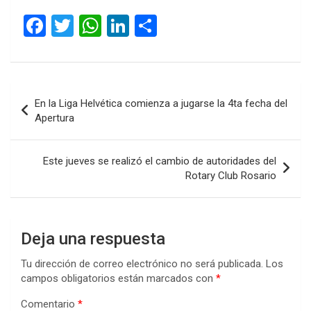
F
T
W
Li
C
a
wi
h
n
o
ce
tt
at
ke
m
b
er
s
dI
p
Navegación
En la Liga Helvética comienza a jugarse la 4ta fecha del
o
A
n
ar
de
Apertura
o
p
tir
entradas
k
p
Este jueves se realizó el cambio de autoridades del
Rotary Club Rosario
Deja una respuesta
Tu dirección de correo electrónico no será publicada.
Los
campos obligatorios están marcados con
*
Comentario
*