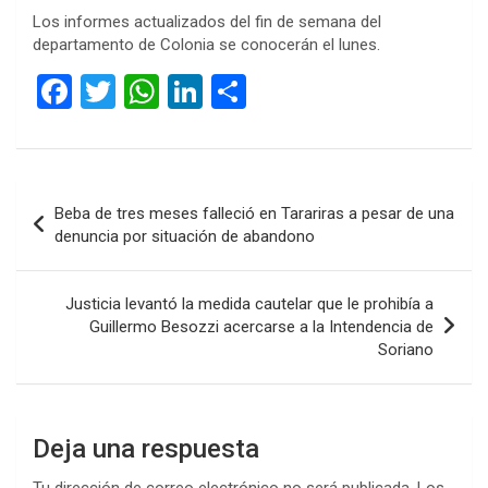
Los informes actualizados del fin de semana del
departamento de Colonia se conocerán el lunes.
F
T
W
Li
C
a
wi
h
n
o
ce
tt
at
ke
m
b
er
s
dI
p
Navegación
Beba de tres meses falleció en Tarariras a pesar de una
o
A
n
ar
de
denuncia por situación de abandono
o
p
tir
entradas
k
p
Justicia levantó la medida cautelar que le prohibía a
Guillermo Besozzi acercarse a la Intendencia de
Soriano
Deja una respuesta
Tu dirección de correo electrónico no será publicada.
Los