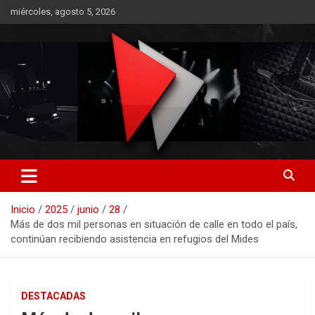
Saltar
miércoles, agosto 5, 2026
al
contenido
RO CONTENIDOS
Inicio
2025
junio
28
Más de dos mil personas en situación de calle en todo el país,
continúan recibiendo asistencia en refugios del Mides
DESTACADAS