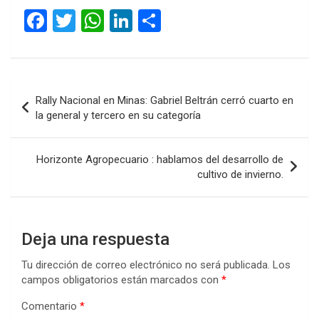
F
T
W
Li
C
a
wi
h
n
o
ce
tt
at
ke
m
b
er
s
dI
p
Navegación
Rally Nacional en Minas: Gabriel Beltrán cerró cuarto en
o
A
n
ar
de
la general y tercero en su categoría
o
p
tir
entradas
k
p
Horizonte Agropecuario : hablamos del desarrollo de
cultivo de invierno.
Deja una respuesta
Tu dirección de correo electrónico no será publicada.
Los
campos obligatorios están marcados con
*
Comentario
*