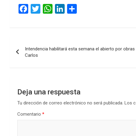
F
T
W
Li
C
a
wi
h
n
o
ce
tt
at
ke
m
b
er
s
dI
p
Navegación
o
A
n
ar
Intendencia habilitará esta semana el abierto por obras
de
o
p
tir
Carlos
k
p
entradas
Deja una respuesta
Tu dirección de correo electrónico no será publicada.
Los c
Comentario
*