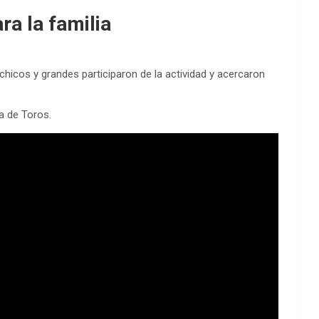
ra la familia
 chicos y grandes participaron de la actividad y acercaron
a de Toros.