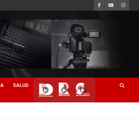
CA
SALUD
▶
▶
▶