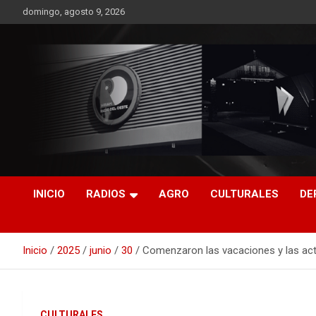
Saltar
domingo, agosto 9, 2026
al
contenido
RO CONTENIDOS
INICIO
RADIOS
AGRO
CULTURALES
DE
Inicio
2025
junio
30
Comenzaron las vacaciones y las acti
CULTURALES