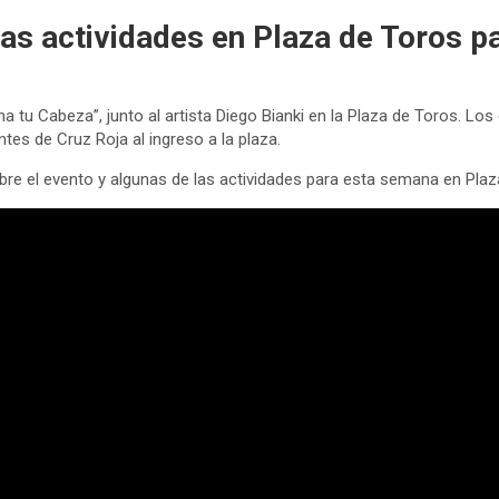
s actividades en Plaza de Toros pa
 tu Cabeza”, junto al artista Diego Bianki en la Plaza de Toros. Los
tes de Cruz Roja al ingreso a la plaza.
obre el evento y algunas de las actividades para esta semana en Plaz