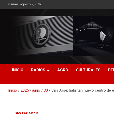
Saltar
viernes, agosto 7, 2026
al
contenido
RO CONTENIDOS
INICIO
RADIOS
AGRO
CULTURALES
DE
Inicio
2025
junio
30
San José: habilitan nuevo centro de 
DESTACADAS