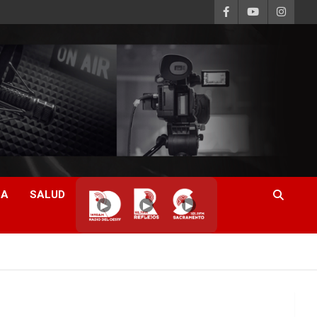
CA
SALUD
▶
▶
▶