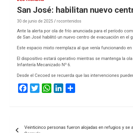
San José: habilitan nuevo cent
30 de junio de 2025
rocontenidos
Ante la alerta por ola de frío anunciada para el período 
de San José habilitó un nuevo centro de evacuación en el gi
Este espacio mixto reemplaza al que venía funcionando en 
El dispositivo estará operativo mientras se mantenga la ola
o
Infantería Mecanizado N
6.
Desde el Cecoed se recuerda que las intervenciones pueden
F
T
W
Li
C
a
wi
h
n
o
ce
tt
at
ke
m
b
er
s
dI
p
Navegación
o
A
n
ar
Veinticinco personas fueron alojadas en refugios y se 