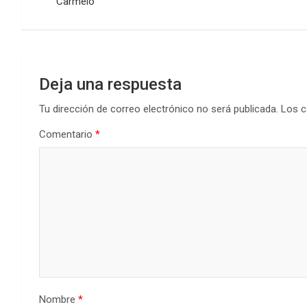
de
o
p
tir
Carmelo
k
p
entradas
Deja una respuesta
Tu dirección de correo electrónico no será publicada.
Los c
Comentario
*
Nombre
*