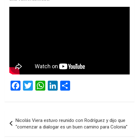
F
T
W
Li
C
a
wi
h
n
o
ce
tt
at
ke
m
b
er
s
dI
p
Navegación
Nicolás Viera estuvo reunido con Rodríguez y dijo que
o
A
n
ar
de
“comenzar a dialogar es un buen camino para Colonia”
o
p
tir
entradas