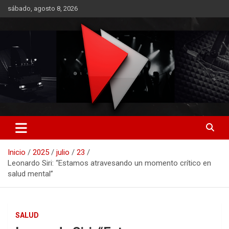
Saltar
sábado, agosto 8, 2026
al
contenido
RO CONTENIDOS
Inicio
2025
julio
23
Leonardo Siri: “Estamos atravesando un momento crítico en
salud mental”
SALUD