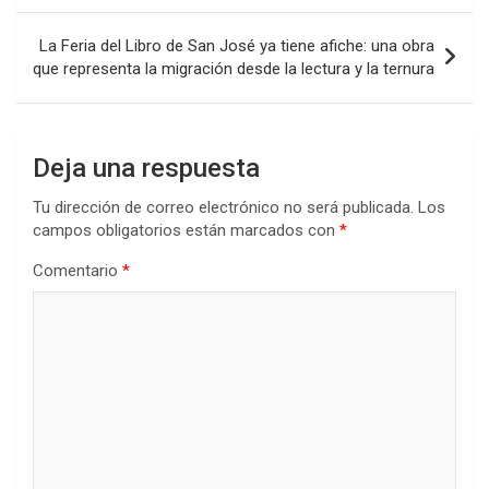
o
p
tir
entradas
k
p
La Feria del Libro de San José ya tiene afiche: una obra
que representa la migración desde la lectura y la ternura
Deja una respuesta
Tu dirección de correo electrónico no será publicada.
Los
campos obligatorios están marcados con
*
Comentario
*