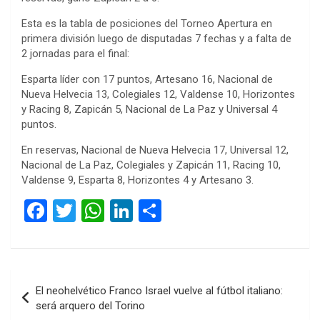
Esta es la tabla de posiciones del Torneo Apertura en
primera división luego de disputadas 7 fechas y a falta de
2 jornadas para el final:
Esparta líder con 17 puntos, Artesano 16, Nacional de
Nueva Helvecia 13, Colegiales 12, Valdense 10, Horizontes
y Racing 8, Zapicán 5, Nacional de La Paz y Universal 4
puntos.
En reservas, Nacional de Nueva Helvecia 17, Universal 12,
Nacional de La Paz, Colegiales y Zapicán 11, Racing 10,
Valdense 9, Esparta 8, Horizontes 4 y Artesano 3.
F
T
W
Li
C
a
wi
h
n
o
ce
tt
at
ke
m
b
er
s
dI
p
Navegación
El neohelvético Franco Israel vuelve al fútbol italiano:
o
A
n
ar
de
será arquero del Torino